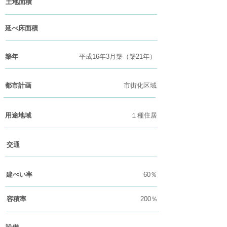
土地面積
延べ床面積
​築年
平成16年3月築（築21年）
都市計画
市街化区域
用途地域
１種住居
交通
建ぺい率
60％
​容積率
200％